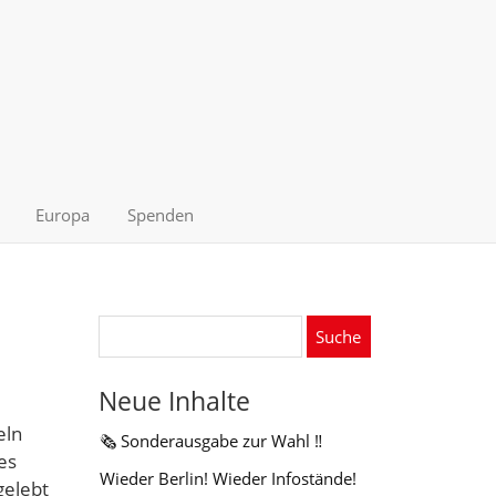
Europa
Spenden
Suche
nach:
Neue Inhalte
eln
🗞️ Sonderausgabe zur Wahl ‼️
es
Wieder Berlin! Wieder Infostände!
gelebt