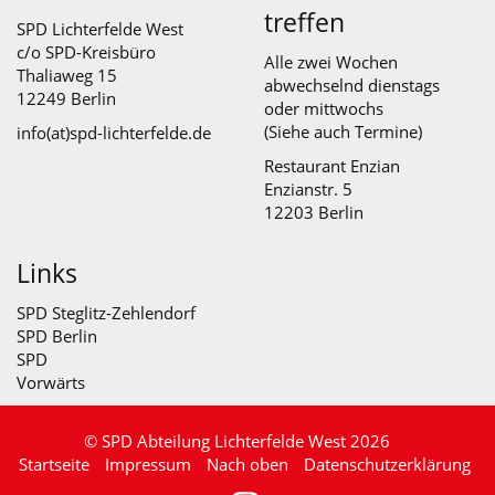
treffen
SPD Lichterfelde West
c/o SPD-Kreisbüro
Alle zwei Wochen
Thaliaweg 15
abwechselnd dienstags
12249 Berlin
oder mittwochs
(Siehe auch
Termine
)
info(at)spd-lichterfelde.de
Restaurant Enzian
Enzianstr. 5
12203 Berlin
Links
SPD Steglitz-Zehlendorf
SPD Berlin
SPD
Vorwärts
© SPD Abteilung Lichterfelde West 2026
Startseite
Impressum
Nach oben
Datenschutzerklärung