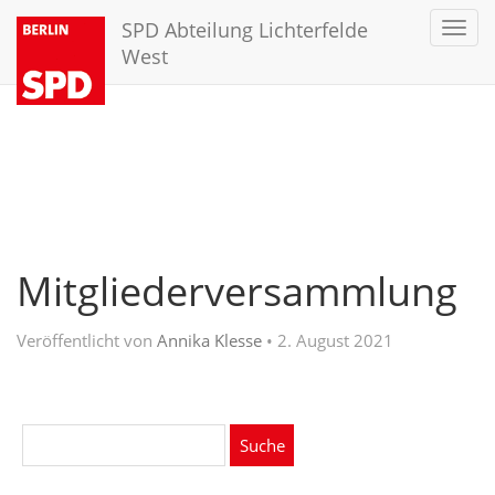
SPD Abteilung Lichterfelde
Toggl
navig
West
Mitgliederversammlung
Veröffentlicht von
Annika Klesse
•
2. August 2021
Suche
nach: